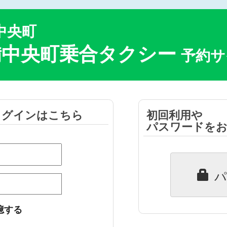
中央町
備中央町乗合タクシー
予約サ
ログインはこちら
初回利用や
パスワードを
パ
憶する